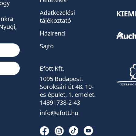
hogy
KIEM
Adatkezelési
tánkra
tájékoztató
Nyugi,
Házirend
Sajtó
Efott Kft.
1095 Budapest,
Soroksári út 48. 10-
es épület, 1. emelet.
14391738-2-43
info@efott.hu