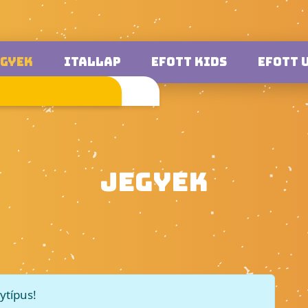
EGYEK
ITALLAP
EFOTT KIDS
EFOTT 
JEGYEK
ytípus!