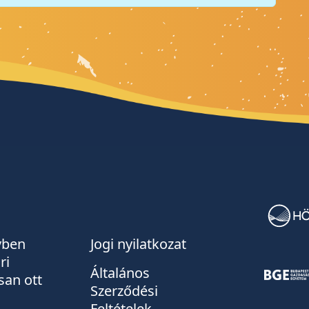
évben
Jogi nyilatkozat
ri
Általános
san ott
Szerződési
Feltételek