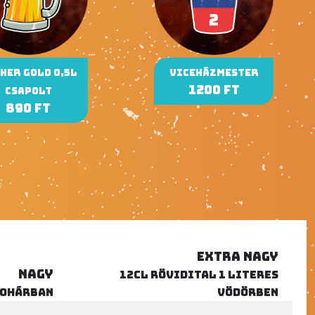
her Gold 0,5l
Viceházmester
1200 Ft
csapolt
890 Ft
EXTRA NAGY
NAGY
12cl rövidital 1 literes
pohárban
vödörben