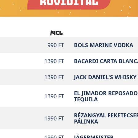
RÖVIDITAL
/4cl
990 FT
BOLS MARINE VODKA
1390 FT
BACARDI CARTA BLAN
1390 FT
JACK DANIEL'S WHISKY
EL JIMADOR REPOSADO
1390 FT
TEQUILA
RÉZANGYAL FEKETECSE
1990 FT
PÁLINKA
1990 FT
JÄGERMEISTER