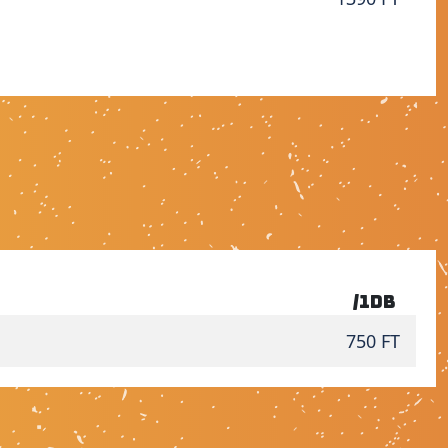
/1db
750 FT