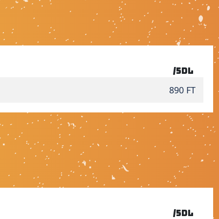
/5dl
890 FT
/5dl