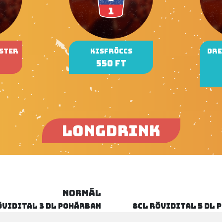
ister
Kisfröccs
Dre
550 Ft
LONGDRINK
NORMÁL
övidital 3 dl pohárban
8cl rövidital 5 dl 