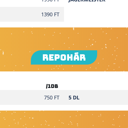
1390 FT
REPOHÁR
/1db
750 FT
5 DL