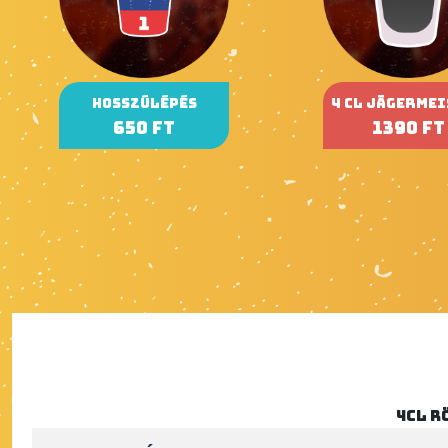
Hosszúlépés
4 CL Jägerme
650 Ft
1390 Ft
4cl r