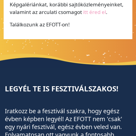
Képgalériánkat, korábbi sajtóközleményeinket,
valamint az arculati csomagot
itt éred el
.
Találkozunk az EFOTT-on!
LEGYÉL TE IS FESZTIVÁLSZAKOS!
Iratkozz be a fesztivál szakra, hogy egész
évben képben legyél! Az EFOTT nem 'csak'
egy nyári fesztivál, egész évben veled van.
Folyamatosan ott vagyunk a fontosabb