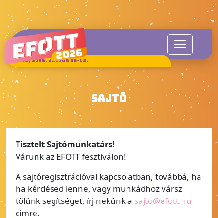
SUKORÓ, 2026. JÚLIUS 08-12.
SAJTÓ
Tisztelt Sajtómunkatárs!
Várunk az EFOTT fesztiválon!
A sajtóregisztrációval kapcsolatban, továbbá, ha
ha kérdésed lenne, vagy munkádhoz vársz
tőlünk segítséget, írj nekünk a
sajto@efott.hu
címre.