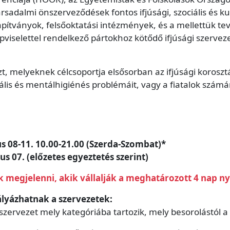
adalmi önszerveződések fontos ifjúsági, szociális és kult
lapítványok, felsőoktatási intézmények, és a mellettük te
viselettel rendelkező pártokhoz kötődő ifjúsági szerveze
, melyeknek célcsoportja elsősorban az ifjúsági koroszt
ciális és mentálhigiénés problémáit, vagy a fiatalok szám
s 08-11. 10.00-21.00 (Szerda-Szombat)*
s 07. (előzetes egyeztetés szerint)
k megjelenni, akik vállalják a meghatározott 4 nap nyi
ályázhatnak a szervezetek:
szervezet mely kategóriába tartozik, mely besorolástól a k