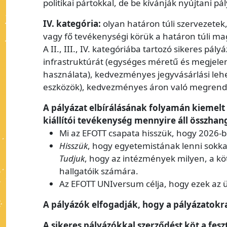
politikai pártokkal, de be kívánják nyújtani pá
IV. kategória:
olyan határon túli szervezetek
vagy fő tevékenységi körük a határon túli ma
A II., III., IV. kategóriába tartozó sikeres 
infrastruktúrát (egységes méretű és megjelen
használata), kedvezményes jegyvásárlási lehe
eszközök), kedvezményes áron való megrendel
A pályázat elbírálásának folyamán kiemelt 
kiállítói tevékenység mennyire áll összha
Mi az EFOTT csapata hisszük, hogy 2026-
Hisszük
, hogy egyetemistának lenni sokka
Tudjuk
, hogy az intézmények milyen, a köt
hallgatóik számára.
Az EFOTT UNIversum célja, hogy ezek az ü
A pályázók elfogadják, hogy a pályázatokra
A sikeres pályázókkal szerződést köt a fes