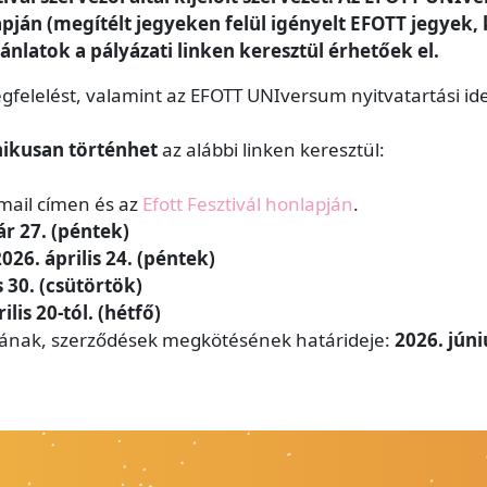
ján (megítélt jegyeken felül igényelt EFOTT jegyek, ki
latok a pályázati linken keresztül érhetőek el.
egfelelést, valamint az EFOTT UNIversum nyitvatartási ide
nikusan történhet
az alábbi linken keresztül:
ail címen és az
Efott Fesztivál honlapján
.
ár 27. (péntek)
026. április 24. (péntek)
s 30. (csütörtök)
ilis 20-tól. (hétfő)
sának, szerződések megkötésének határideje:
2026. júni