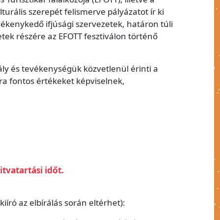
urális szerepét felismerve pályázatot ír ki
vékenykedő ifjúsági szervezetek, határon túli
tek részére az EFOTT fesztiválon történő
ály és tevékenységük közvetlenül érinti a
ára fontos értékeket képviselnek,
tvatartási időt.
iíró az elbírálás során eltérhet):