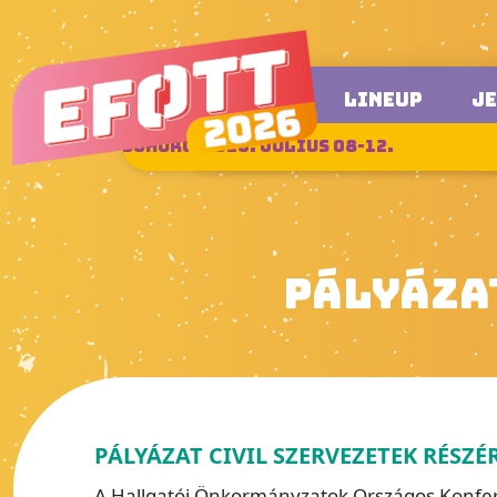
LINEUP
J
SUKORÓ, 2026. JÚLIUS 08-12.
PÁLYÁZA
PÁLYÁZAT CIVIL SZERVEZETEK RÉSZ
A Hallgatói Önkormányzatok Országos Konferenc