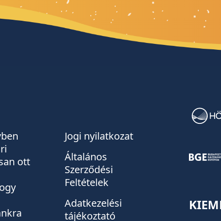
évben
Jogi nyilatkozat
ri
Általános
san ott
Szerződési
Feltételek
hogy
KIEM
Adatkezelési
tánkra
tájékoztató