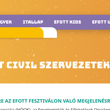
EGYEK
ITALLAP
EFOTT KIDS
EFOTT 
T CIVIL SZERVEZETEK
ÉRE AZ EFOTT FESZTIVÁLON VALÓ MEGJELENÉS
iája (HÖOK), az Egyetemisták és Főiskolások Országos Tu