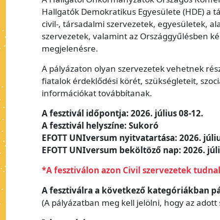
Hallgatók Demokratikus Egyesülete (HDE) a társ
civil-, társadalmi szervezetek, egyesületek, a
szervezetek, valamint az Országgyűlésben kép
megjelenésre.
A pályázaton olyan szervezetek vehetnek részt
fiatalok érdeklődési körét, szükségleteit, szo
információkat továbbítanak.
A fesztivál időpontja: 2026. július 08-12.
A fesztivál helyszíne: Sukoró
EFOTT UNIversum nyitvatartása: 2026. júliu
EFOTT UNIversum beköltöző nap: 2026. júliu
*A fesztiválon azon Civil szervezetek tudna
A fesztiválra a következő kategóriákban p
(A pályázatban meg kell jelölni, hogy az adott 