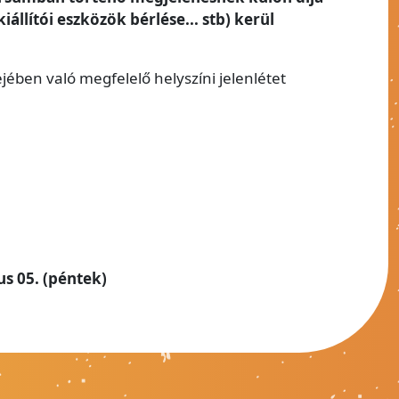
állítói eszközök bérlése... stb) kerül
jében való megfelelő helyszíni jelenlétet
us 05. (péntek)