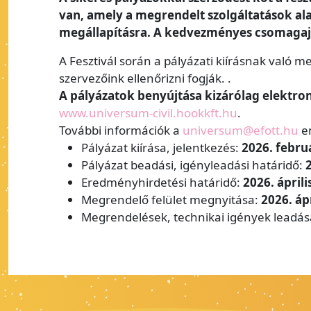
van, amely a megrendelt szolgáltatások alap
megállapításra. A kedvezményes csomagaján
A Fesztivál során a pályázati kiírásnak való m
szervezőink ellenőrizni fogják. .
A pályázatok benyújtása kizárólag elektro
www.universum-civil.hookkft.hu
.
További információk a
universum@efott.hu
em
Pályázat kiírása, jelentkezés:
2026. febru
Pályázat beadási, igényleadási határidő:
2
Eredményhirdetési határidő:
2026. áprili
Megrendelő felület megnyitása:
2026. ápr
Megrendelések, technikai igények leadá