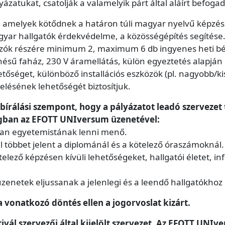
lyázatukat, csatolják a valamelyik párt által aláírt befoga
, amelyek kötődnek a határon túli magyar nyelvű képzés
gyar hallgatók érdekvédelme, a közösségépítés segítése
pályázók részére minimum 2, maximum 6 db ingyenes heti 
ésű faház, 230 V áramellátás, külön egyeztetés alapján
tőséget, különböző installációs eszközök (pl. nagyobb/k
ésének lehetőségét biztosítjuk.
bírálási szempont, hogy a pályázatot leadó szervezet 
ngban az EFOTT UNIversum üzenetével:
ban egyetemistának lenni menő.
l többet jelent a diplománál és a kötelező óraszámoknál.
elező képzésen kívüli lehetőségeket, hallgatói életet, inf
zenetek eljussanak a jelenlegi és a leendő hallgatókhoz
 vonatkozó döntés ellen a jogorvoslat kizárt.
ztivál szervezői által kijelölt szervezet. Az EFOTT UN