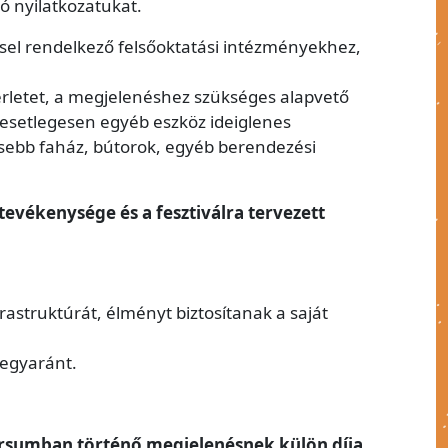
dó nyilatkozatukat.
sel rendelkező felsőoktatási intézményekhez,
.
bérletet, a megjelenéshez szükséges alapvető
 esetlegesen egyéb eszköz ideiglenes
isebb faház, bútorok, egyéb berendezési
tevékenysége és a fesztiválra tervezett
rastruktúrát, élményt biztosítanak a saját
 egyaránt.
Iversumban történő megjelenésnek külön díja