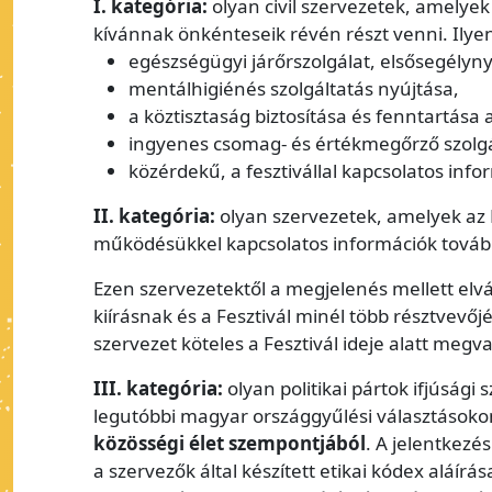
I. kategória:
olyan civil szervezetek, amelyek
kívánnak önkénteseik révén részt venni. Ilye
egészségügyi járőrszolgálat, elsősegélyny
mentálhigiénés szolgáltatás nyújtása,
a köztisztaság biztosítása és fenntartása a
ingyenes csomag- és értékmegőrző szolgá
közérdekű, a fesztivállal kapcsolatos info
II. kategória:
olyan szervezetek, amelyek az 
működésükkel kapcsolatos információk tovább
Ezen szervezetektől a megjelenés mellett elvá
kiírásnak és a Fesztivál minél több résztvevőj
szervezet köteles a Fesztivál ideje alatt megva
III. kategória:
olyan politikai pártok ifjúsági
legutóbbi magyar országgyűlési választásoko
közösségi élet szempontjából
. A jelentkezé
a szervezők által készített etikai kódex aláír