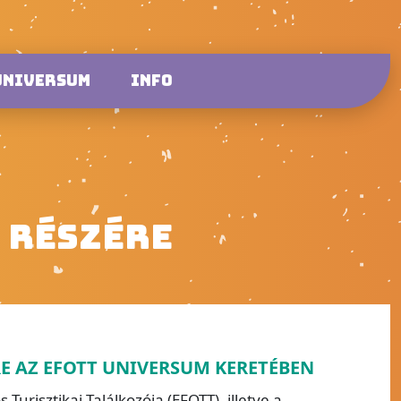
UNIVERSUM
INFO
 RÉSZÉRE
RE AZ EFOTT UNIVERSUM KERETÉBEN
risztikai Találkozója (EFOTT), illetve a