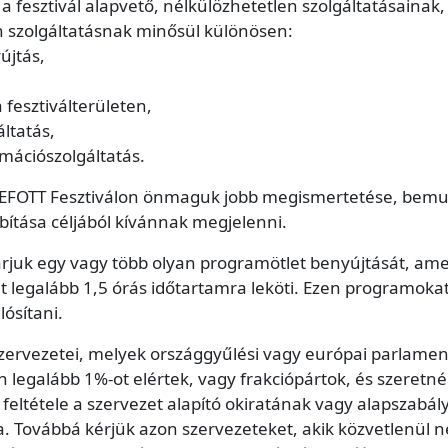
 a fesztivál alapvető, nélkülözhetetlen szolgáltatásainak
n szolgáltatásnak minősül különösen:
újtás,
 fesztiválterületen,
ltatás,
rmációszolgáltatás.
EFOTT Fesztiválon önmaguk jobb megismertetése, bemutat
ítása céljából kívánnak megjelenni.
rjuk egy vagy több olyan programötlet benyújtását, amely
ét legalább 1,5 órás időtartamra leköti. Ezen programoka
lósítani.
 szervezetei, melyek országgyűlési vagy európai parlamen
n legalább 1%-ot elértek, vagy frakciópártok, és szere
s feltétele a szervezet alapító okiratának vagy alapsza
ása. Továbbá kérjük azon szervezeteket, akik közvetlenül 