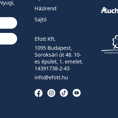
Nyugi,
Házirend
Sajtó
Efott Kft.
1095 Budapest,
Soroksári út 48. 10-
es épület, 1. emelet.
14391738-2-43
info@efott.hu