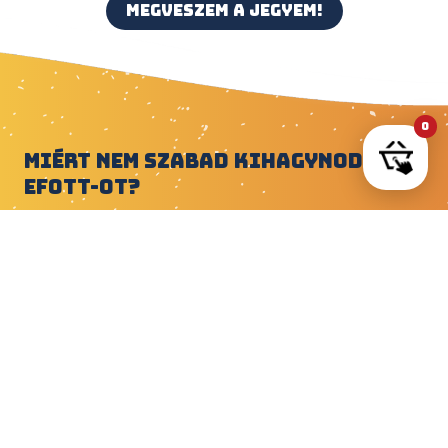
MEGVESZEM A JEGYEM!
0
MIÉRT NEM SZABAD KIHAGYNOD AZ
EFOTT-OT?
Ha egyetemistaként keresed a tökéletes nyári bulit,
az EFOTT kötelező program. Nappal vízpart,
haverok, chill, este pedig koncertek és hajnalig tartó
pörgés. Ez az a hely, ahol pár nap alatt több élményt
gyűjtesz, mint máshol egy egész nyár alatt.
MILYEN BULIK ÉS KONCERTEK
VÁRNAK RÁD?
A fellépők között ott vannak a legnépszerűbb
magyar előadók, így garantáltan lesz olyan, akire